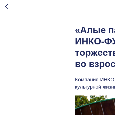
«Алые п
ИНКО-ФУ
торжест
во взро
Компания ИНКО-
культурной жизн