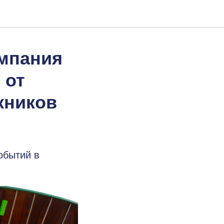
омпания
 от
кников
обытий в