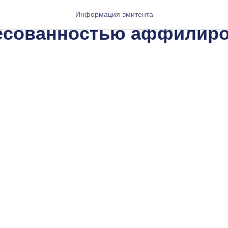
ция о совершении сделк
Информация эмитента
есованностью аффилиро