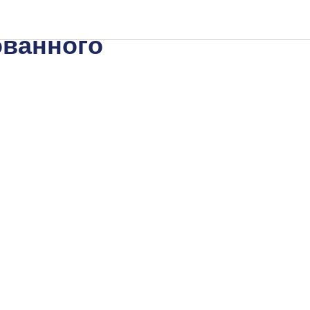
и с
ванного