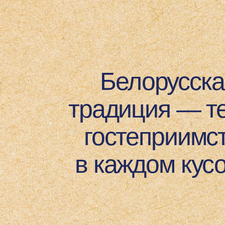
Белорусская
традиция — теп
гостеприимств
в каждом кусочк