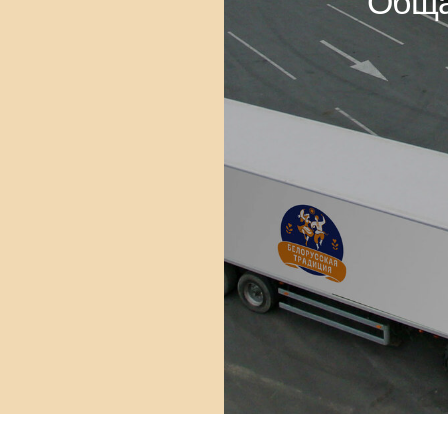
 нашу продукцию можн
ктически во всех торго
еларуси, а также в Росс