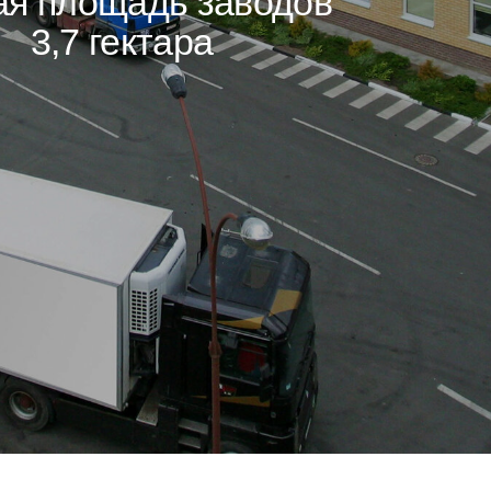
о
вых
ии