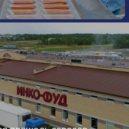
адь заводов
ектара