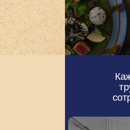
Каждый де
трудятся
сотрудник