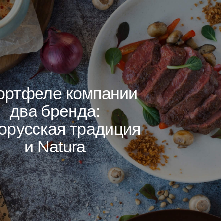
е компании
ренда:
ая традиция
atura