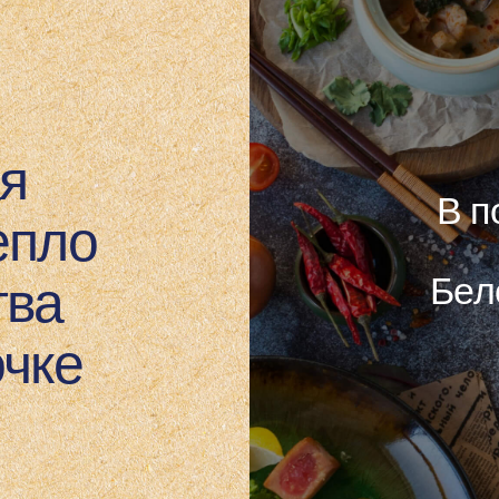
В портфел
ло
два б
а
Белорусск
и N
е